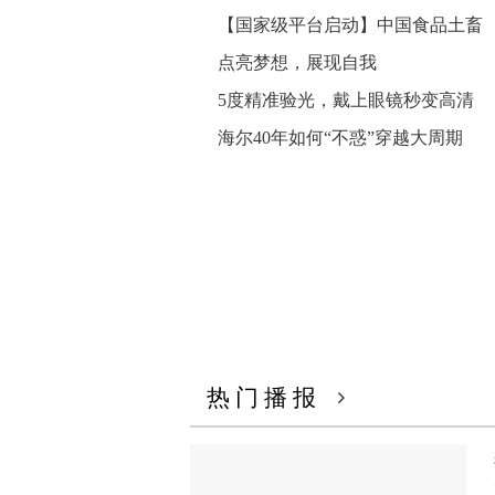
他们也会卸下疲惫，享受家庭这个舒适
【国家级平台启动】中国食品土畜
而在这些新世代年轻人中，Leader空调
一样，陪伴着他们的双城生活。 4月26日，
点亮梦想，展现自我
人，100种Leader第四期用户故…【详情
5度精准验光，戴上眼镜秒变高清
海尔40年如何“不惑”穿越大周期
热 门 播 报