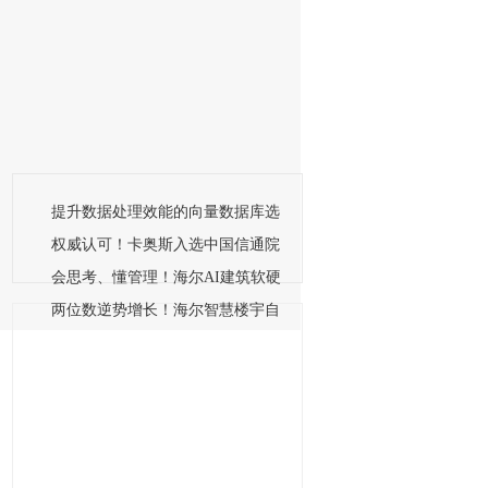
淮安成功举办第四届淮河华商大会211个签约项目 总投资
提升数据处理效能的向量数据库选
5月22日,第四届淮河华商大会正式开幕,近200位知名侨领华商代表出
权威认可！卡奥斯入选中国信通院
致辞。江苏省…【详情】
会思考、懂管理！海尔AI建筑软硬
两位数逆势增长！海尔智慧楼宇自