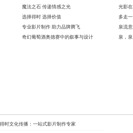
的港湾。
化核心理念和,坚守诚信、创新、人本、价值的经
今智能
魔法之石 传递情感之光
光影在
也像朋友
营理念,积极践行央企使命,为青岛经济发展贡献
多惊喜
100个
保险力量。分公司自成立以来,累计提供保险保障
去作出
选择得时 选择价值
多走一
】
4.67万亿余元,上缴地方税收…【详情】
星Gala
专业影片制作 助力品牌腾飞
泉流意
奇幻葡萄酒奥德赛中的叙事与设计
泉，泉
得时文化传播：一站式影片制作专家