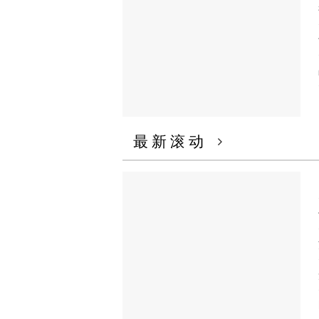
最 新 滚 动