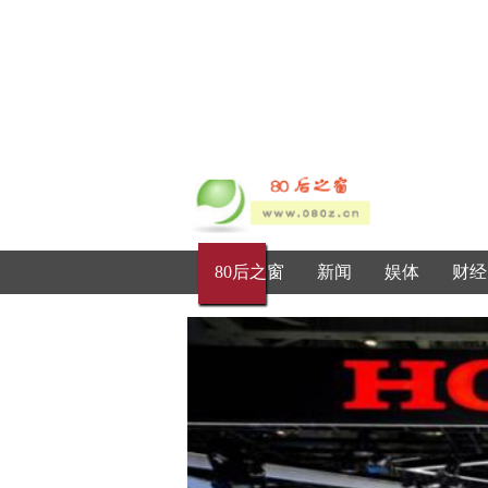
80后之窗
新闻
娱体
财经