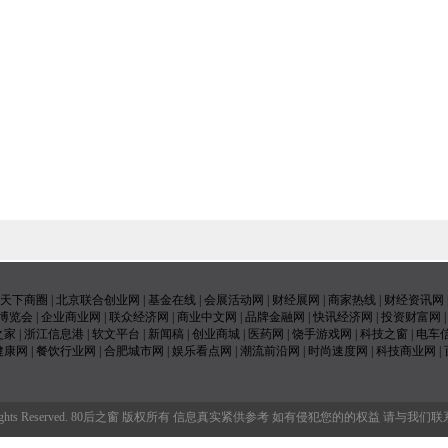
天下商圈
|
北京联合创业网
|
基金在线
|
会展活动网
|
财经展网
|
商家热线
|
财经资讯网
博览会
|
企业商业网
|
联众经济网
|
商业中文网
|
品牌金融网
|
快讯经济网
|
投资财富网
之家
|
浙江信息港
|
软文平台
|
新闻稿
|
创业商城
|
医药网
|
饶手游戏网
|
科技之窗
|
电车
健康网
|
餐饮行业网
|
合肥城市网
|
娱乐看点网
|
潮流前沿网
|
时尚速度网
|
科技商业网
|
gc0ngw.cn/ All Rights Reserved. 80后之窗 版权所有 信息真实紧供参考 如有侵犯您的的权