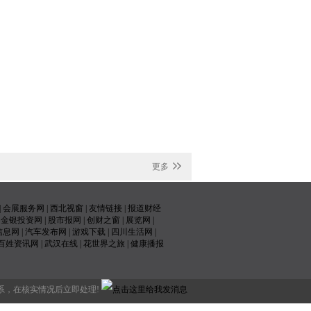
更多
|
会展服务网
|
西北视窗
|
友情链接
|
报道财经
|
金银投资网
|
股市报网
|
创财之窗
|
展览网
|
信息网
|
汽车发布网
|
游戏下载
|
四川生活网
|
百姓资讯网
|
武汉在线
|
花世界之旅
|
健康播报
益 请与我们联系，在核实情况后立即处理!