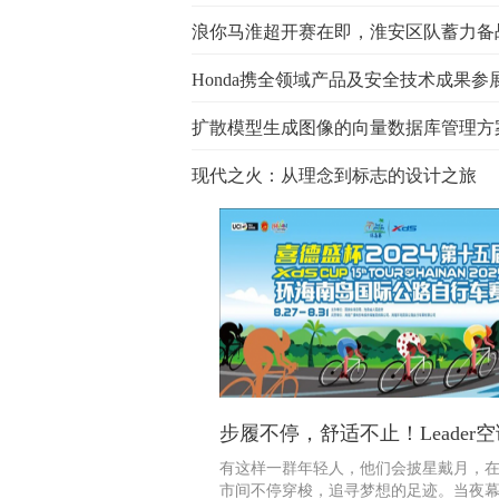
浪你马淮超开赛在即，淮安区队蓄力备
扩散模型生成图像的向量数据库管理方
现代之火：从理念到标志的设计之旅
步履不停，舒适不止！Leader
有这样一群年轻人，他们会披星戴月，
市间不停穿梭，追寻梦想的足迹。当夜