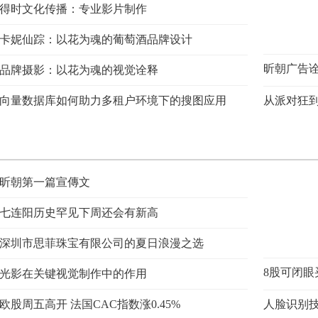
得时文化传播：专业影片制作
卡妮仙踪：以花为魂的葡萄酒品牌设计
昕朝广告诠
品牌摄影：以花为魂的视觉诠释
向量数据库如何助力多租户环境下的搜图应用
从派对狂
宝的多元
昕朝第一篇宣傳文
七连阳历史罕见下周还会有新高
深圳市思菲珠宝有限公司的夏日浪漫之选
8股可闭眼
光影在关键视觉制作中的作用
欧股周五高开 法国CAC指数涨0.45%
人脸识别