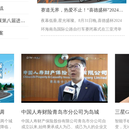
战
赛道无界，热爱不止！“喜德盛杯”2024环岛赛圆满落幕
Honda携全领域产品及安全技术成果参展第八届进口博
夜幕低垂,星光璀璨。8月31日晚,喜德盛杯2024
环海南岛国际公路自行车赛闭幕式在三亚湾举
案
行,为这场速度与激情的盛宴画上…【详情】
空调
中国人寿财险青岛市分公司为岛城
三星Ga
在两个城
中国人寿财产保险股份有限公司青岛市分公司自
智能手
幕降临，
成立以来,始终秉承成人为己、成己为人的企业文
变，无