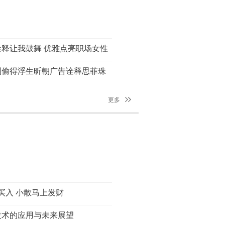
释让我鼓舞 优雅点亮职场女性
到偷得浮生昕朝广告诠释思菲珠
风貌
更多
买入 小散马上发财
技术的应用与未来展望