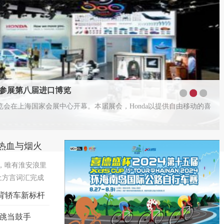
果参展第八届进口博览
1
2
3
口博览会在上海国家会展中心开幕。本届展会，Honda以提供自由移动的喜
热血与烟火
徽，唯有淮安浪里
土方言词汇完成
马，如今已成为淮
掀背轿车新标杆
这座千年水城，
心跳当鼓手