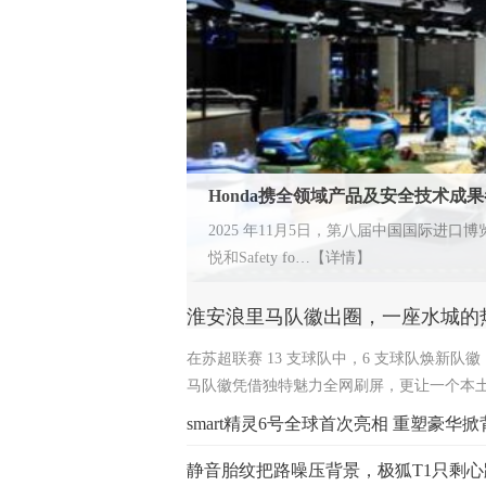
Honda携全领域产品及安全技术成
一起开展集中排练力求以最
2025 年11月5日，第八届中国国际进
悦和Safety fo…【详情】
淮安浪里马队徽出圈，一座水城的
在苏超联赛 13 支球队中，6 支球队焕新队
马队徽凭借独特魅力全网刷屏，更让一个本
华丽逆袭 曾指代 趟浑水、爱惹事 的 浪里
smart精灵6号全球首次亮相 重塑豪华
安敢闯敢拼、遇强则强的城市精神图腾，让
在体育热血中绽放全新光彩。…【详情】
静音胎纹把路噪压背景，极狐T1只剩