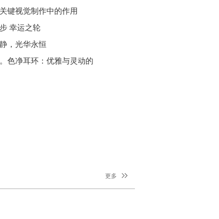
手机的基础形态，手机新品发布也没有太
关键视觉制作中的作用
。但是并非所有厂商都选择墨守成规，不
任何改变，9月25日正式在国内发售的三
步 幸运之轮
xy Z Fold2 5G，就凭借过…【详情】
静，光华永恒
。色净耳环：优雅与灵动的
更多