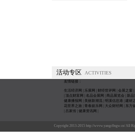
活动专区
ACTIVITIES
友情链接：
生活经济网
|
乐展网
|
财经世评网
|
会展之窗
|
|
顶点财富网
|
名品会展网
|
商品展览会
|
新品
健康播报网
|
美丽新潮流
|
明溪信息港
|
建材
花世界之旅
|
青春娱乐网
|
大众财经网
|
东方
|
吕家传
|
健康资讯网
|
Copyright 2013-2015 http://wvvw.yan